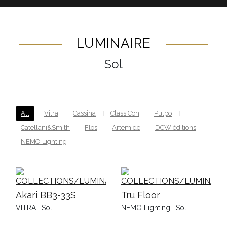
LUMINAIRE
Sol
All
Vitra
Cassina
ClassiCon
Pulpo
Catellani&Smith
Flos
Artemide
DCW éditions
NEMO Lighting
Akari BB3-33S
Tru Floor
VITRA | Sol
NEMO Lighting | Sol