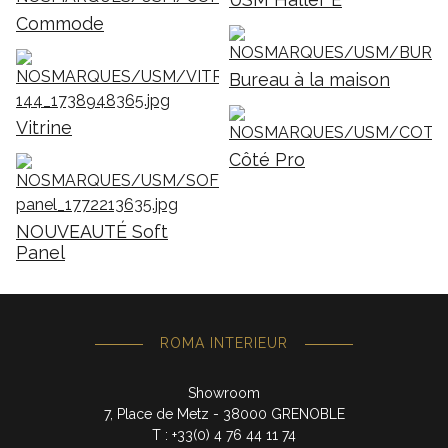
Commode
Bureau à la maison
Vitrine
Côté Pro
NOUVEAUTÉ Soft
Panel
ROMA INTERIEUR
Showroom
7, Place de Metz - 38000 GRENOBLE
T : +33(0) 4 76 44 11 74