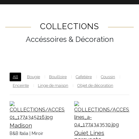
COLLECTIONS
Accéssoires & Décoration
All
Bougie
Bouilloire
Cafetière
Coussin
Enceinte
Linge de maison
Objet de décoration
Madison
Quiet Lines
B&B Italia | Miroir